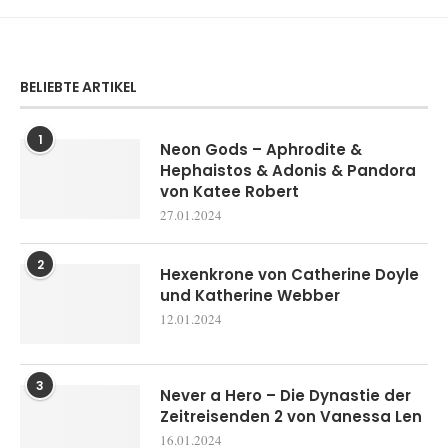
BELIEBTE ARTIKEL
1
Neon Gods – Aphrodite &
Hephaistos & Adonis & Pandora
von Katee Robert
27.01.2024
2
Hexenkrone von Catherine Doyle
und Katherine Webber
12.01.2024
3
Never a Hero – Die Dynastie der
Zeitreisenden 2 von Vanessa Len
16.01.2024